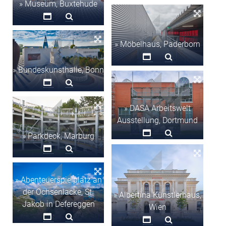
» Museum, Buxtehude
» Möbelhaus, Paderborn
» Bundeskunsthalle, Bonn
» DASA Arbeitswelt
Ausstellung, Dortmund
» Parkdeck, Marburg
» Abenteuerspielplatz an
der Ochsenlacke, St.
» Albertina Künstlerhaus,
Jakob in Defereggen
Wien