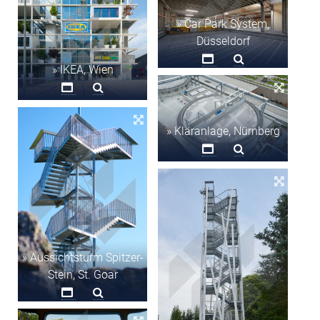
» Car Park System,
Düsseldorf
» IKEA, Wien
» Kläranlage, Nürnberg
» Aussichtsturm Spitzer-
Stein, St. Goar