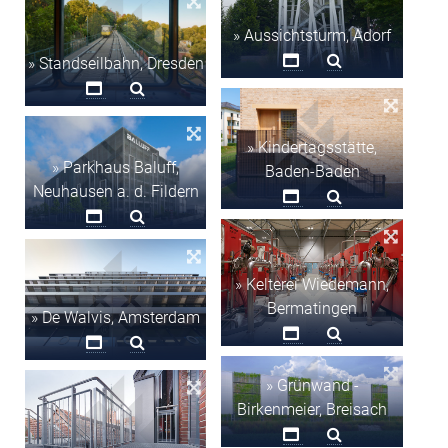
» Aussichtsturm, Adorf
» Standseilbahn, Dresden
» Kindertagsstätte,
» Parkhaus Baluff,
Baden-Baden
Neuhausen a. d. Fildern
» Kelterei Wiedemann,
Bermatingen
» De Walvis, Amsterdam
» Grünwand -
Birkenmeier, Breisach