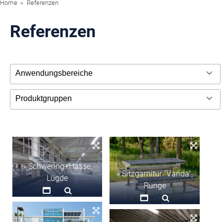
Home
Referenzen
Referenzen
» Schwering+Hasse,
» Sitzgarnitur "Vanda",
Lügde
Runge