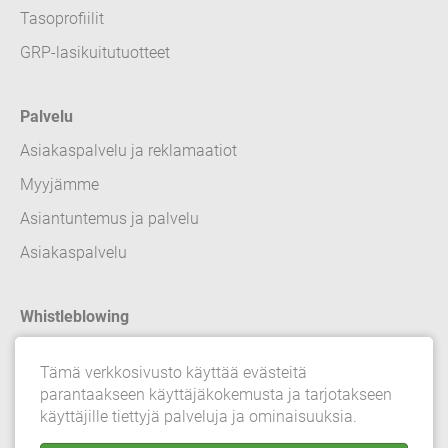
Tasoprofiilit
GRP-lasikuitutuotteet
Palvelu
Asiakaspalvelu ja reklamaatiot
Myyjämme
Asiantuntemus ja palvelu
Asiakaspalvelu
Whistleblowing
Yhteyshenkilöt
Tämä verkkosivusto käyttää evästeitä
parantaakseen käyttäjäkokemusta ja tarjotakseen
Legal details
käyttäjille tiettyjä palveluja ja ominaisuuksia.
Yksityisyyden suoja