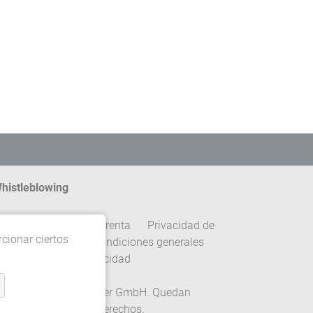
histleblowing
ontacto
Pie de imprenta
Privacidad de
rcionar ciertos
atos
Términos y condiciones generales
onfiguración de privacidad
 2026 Gebrüder Meiser GmbH. Quedan
eservados todos los derechos.