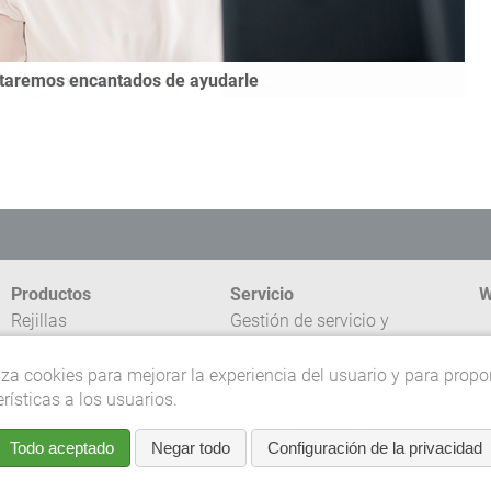
staremos encantados de ayudarle
a de contactos
Productos
Servicio
W
Rejillas
Gestión de servicio y
Suelos industriales
reclamaciones
C
Sistemas en PRFV
Servicio exprés
liza cookies para mejorar la experiencia del usuario y para propo
d
erísticas a los usuarios.
Servicio externo
C
Competencias de
Todo aceptado
Negar todo
Configuración de la privacidad
planificación
©
Asistencia
r