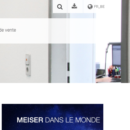
FR_BE
de vente