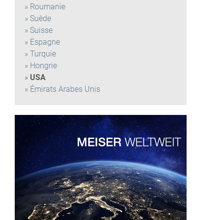
Roumanie
Suède
Suisse
Espagne
Turquie
Hongrie
USA
Émirats Arabes Unis