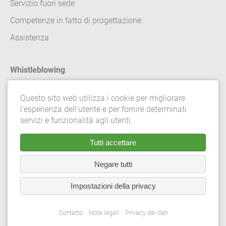
Servizio fuori sede
Competenze in fatto di progettazione
Assistenza
Whistleblowing
Contatto
Questo sito web utilizza i cookie per migliorare
l'esperienza dell'utente e per fornire determinati
Note legali
servizi e funzionalità agli utenti.
Privacy dei dati
Tutti accettare
Condizioni generali di vendita
Negare tutti
Impostazioni sulla privacy
Impostazioni della privacy
© 2026 Gebrüder Meiser GmbH. Tutti i diritti riservati.
Contatto
Note legali
Privacy dei dati