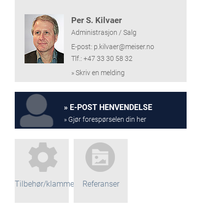
Per S. Kilvaer
Administrasjon / Salg
E-post: p.kilvaer@meiser.no
Tlf.: +47 33 30 58 32
» Skriv en melding
E-POST HENVENDELSE
» Gjør forespørselen din her
Tilbehør/klammer
Referanser