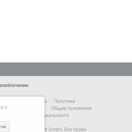
азоблачение
онтакт
Импрессум
Политика
а и
онфиденциальности
Общие положения
астройки конфиденциальности
сти
 2026 Gebrüder Meiser GmbH. Все права