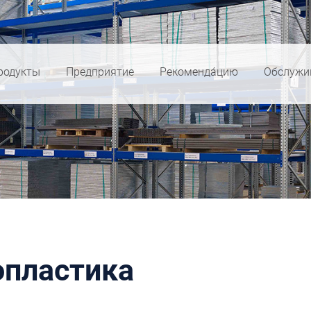
родукты
Предприятие
Pекоменда́цию
Обслужи
опластика