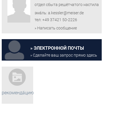
отдел сбыта решётчатого настила
эма́ль: a.kessler@meiser.de
тел: +49 37421 50-2226
» Написать сообщение
ЭЛЕКТРОННОЙ ПОЧТЫ
» Сделайте ваш запрос прямо здесь
рекоменда́цию