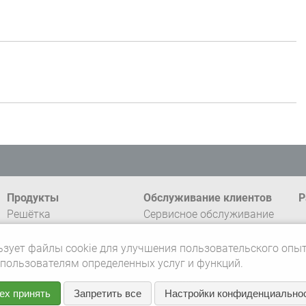
Продукты
Обслуживание клиентов
Р
Pешётка
Сервисное обслуживание
Стальные
Обслуживание внешних
К
Напольные системы GRP
Компетентность в
ьзует файлы cookie для улучшения пользовательского опыт
к
области проектирования
пользователям определенных услуг и функций.
Н
Обслуживание
ех принять
Запретить все
Настройки конфиденциально
©