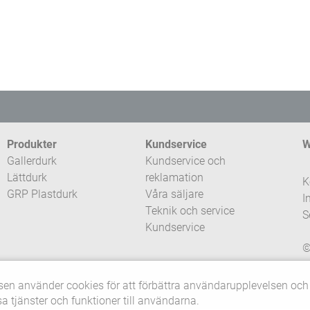
Produkter
Kundservice
W
Gallerdurk
Kundservice och
Lättdurk
reklamation
K
GRP Plastdurk
Våra säljare
I
Teknik och service
S
Kundservice
©
r
en använder cookies för att förbättra användarupplevelsen och 
sa tjänster och funktioner till användarna.