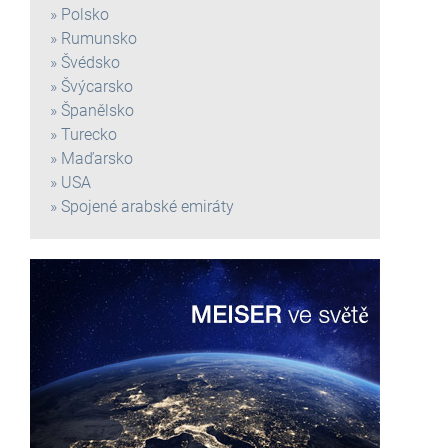
Polsko
Rumunsko
Švédsko
Švýcarsko
Španělsko
Turecko
Maďarsko
USA
Spojené arabské emiráty