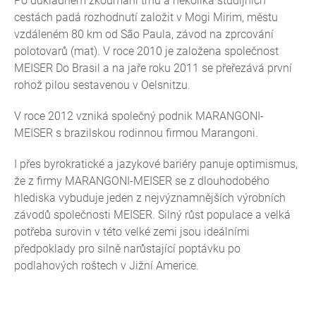
Po důkladném zkoumání trhu a několika studijních
cestách padá rozhodnutí založit v Mogi Mirim, městu
vzdáleném 80 km od São Paula, závod na zprcování
polotovarů (mat). V roce 2010 je založena společnost
MEISER Do Brasil a na jaře roku 2011 se přeřezává první
rohož pilou sestavenou v Oelsnitzu.
V roce 2012 vzniká společný podnik MARANGONI-
MEISER s brazilskou rodinnou firmou Marangoni.
I přes byrokratické a jazykové bariéry panuje optimismus,
že z firmy MARANGONI-MEISER se z dlouhodobého
hlediska vybuduje jeden z nejvýznamnějších výrobních
závodů společnosti MEISER. Silný růst populace a velká
potřeba surovin v této velké zemi jsou ideálními
předpoklady pro silně narůstající poptávku po
podlahových roštech v Jižní Americe.