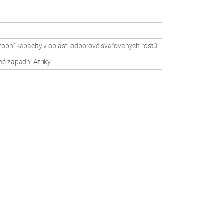
ýrobní kapacity v oblasti odporově svařovaných roštů
ě západní Afriky