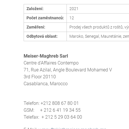
Založení:
2021
Počet zaměstnanců:
12
Zaměření:
Prodej všech produktů z roštů, v
Odbytová oblast:
Maroko, Senegal, Mauretánie, zem
Meiser-Maghreb Sarl
Centre d’Affaires Contempo
71, Rue Azilal, Angle Boulevard Mohamed V
3rd Floor 20110
Casablanca, Marocco
Telefon: +212 808 67 80 01
GSM: + 212 6 41 19 34 55
Telefax: + 212 5 29 03 64 00