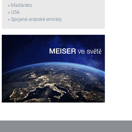
Maďarsko
USA
Spojené arabské emiráty