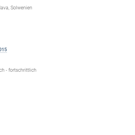
dava, Solwenien
015
h - fortschrittlich