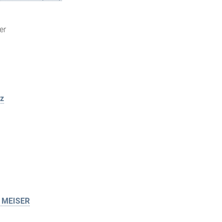
er
z
t MEISER