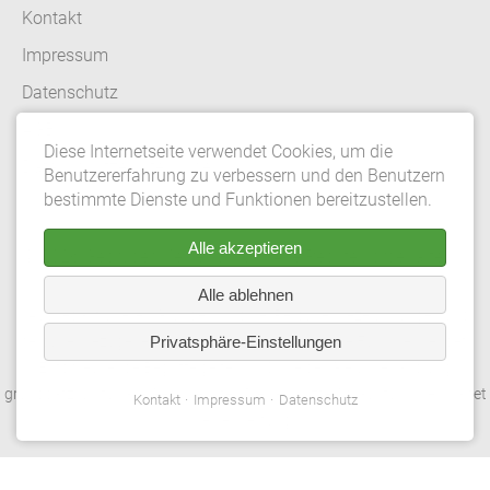
Kontakt
Impressum
Datenschutz
AGB
Diese Internetseite verwendet Cookies, um die
Datenschutzeinstellungen
Benutzererfahrung zu verbessern und den Benutzern
bestimmte Dienste und Funktionen bereitzustellen.
Alle akzeptieren
© 2026 Gebrüder Meiser GmbH. Alle Rechte vorbehalten.
Alle ablehnen
*Aus redaktionellen Gründen wird bei Personenbezeichnungen und
personenbezogenen Hauptwörtern die männliche Form verwendet.
Privatsphäre-Einstellungen
Entsprechende Begriffe gelten im Sinne der Gleichbehandlung
grundsätzlich für alle Geschlechter. Die verkürzte Sprachform beinhaltet
Kontakt
Impressum
Datenschutz
keine Wertung.