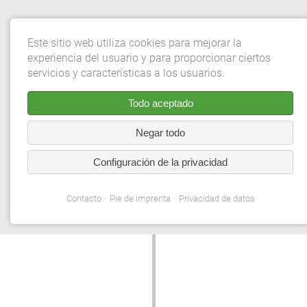
Contacto
Este sitio web utiliza cookies para mejorar la
Pie de imprenta
experiencia del usuario y para proporcionar ciertos
Privacidad de datos
servicios y características a los usuarios.
Términos y condiciones generales
Todo aceptado
Configuración de privacidad
Negar todo
Configuración de la privacidad
© 2026 Gebrüder Meiser GmbH. Quedan reservados todos
los derechos.
Contacto
Pie de imprenta
Privacidad de datos