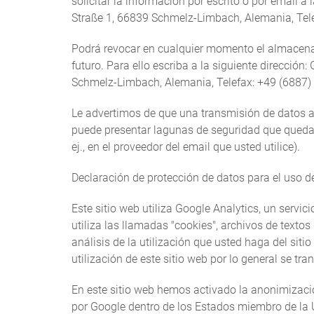
solicitar la información por escrito o por email
Straße 1, 66839 Schmelz-Limbach, Alemania, Tele
Podrá revocar en cualquier momento el almacenam
futuro. Para ello escriba a la siguiente direcci
Schmelz-Limbach, Alemania, Telefax: +49 (6887) 
Le advertimos de que una transmisión de datos a t
puede presentar lagunas de seguridad que quedan
ej., en el proveedor del email que usted utilice).
Declaración de protección de datos para el uso d
Este sitio web utiliza Google Analytics, un servic
utiliza las llamadas "cookies", archivos de text
análisis de la utilización que usted haga del sit
utilización de este sitio web por lo general se tr
En este sitio web hemos activado la anonimizació
por Google dentro de los Estados miembro de la 