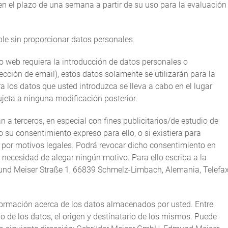
 en el plazo de una semana a partir de su uso para la evaluación
ble sin proporcionar datos personales.
io web requiera la introducción de datos personales o
ección de email), estos datos solamente se utilizarán para la
ra los datos que usted introduzca se lleva a cabo en el lugar
ujeta a ninguna modificación posterior.
 a terceros, en especial con fines publicitarios/de estudio de
u consentimiento expreso para ello, o si existiera para
s por motivos legales. Podrá revocar dicho consentimiento en
a necesidad de alegar ningún motivo. Para ello escriba a la
und Meiser Straße 1, 66839 Schmelz-Limbach, Alemania, Telefax
formación acerca de los datos almacenados por usted. Entre
do de los datos, el origen y destinatario de los mismos. Puede