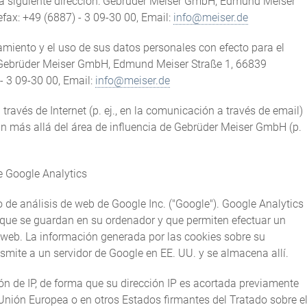
 a la siguiente dirección: Gebrüder Meiser GmbH, Edmund Meiser
fax: +49 (6887) - 3 09-30 00, Email:
info@meiser.de
iento y el uso de sus datos personales con efecto para el
ón: Gebrüder Meiser GmbH, Edmund Meiser Straße 1, 66839
- 3 09-30 00, Email:
info@meiser.de
ravés de Internet (p. ej., en la comunicación a través de email)
 más allá del área de influencia de Gebrüder Meiser GmbH (p.
e Google Analytics
io de análisis de web de Google Inc. ("Google"). Google Analytics
os que se guardan en su ordenador y que permiten efectuar un
io web. La información generada por las cookies sobre su
ansmite a un servidor de Google en EE. UU. y se almacena allí.
n de IP, de forma que su dirección IP es acortada previamente
Unión Europea o en otros Estados firmantes del Tratado sobre e