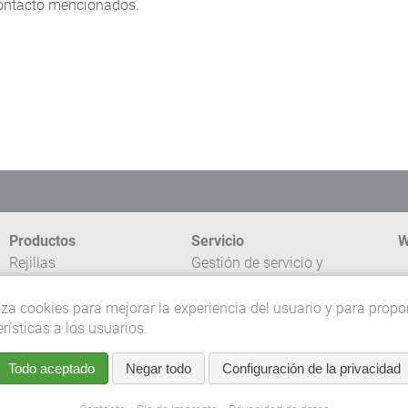
contacto mencionados.
Productos
Servicio
W
Rejillas
Gestión de servicio y
Suelos industriales
reclamaciones
C
Sistemas en PRFV
Servicio exprés
liza cookies para mejorar la experiencia del usuario y para propo
d
Servicio externo
erísticas a los usuarios.
C
Competencias de
Todo aceptado
Negar todo
Configuración de la privacidad
planificación
©
Asistencia
r