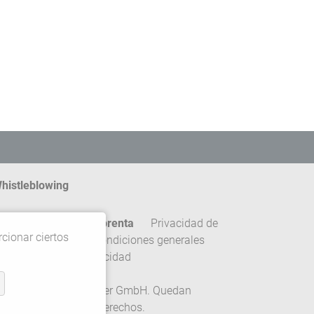
histleblowing
ontacto
Pie de imprenta
Privacidad de
rcionar ciertos
atos
Términos y condiciones generales
onfiguración de privacidad
 2026 Gebrüder Meiser GmbH. Quedan
eservados todos los derechos.