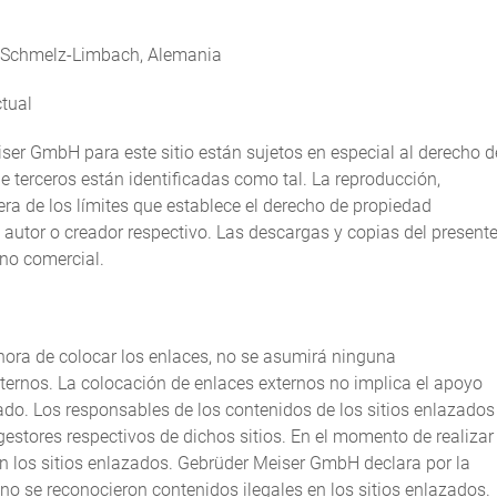
9 Schmelz-Limbach, Alemania
ctual
er GmbH para este sitio están sujetos en especial al derecho d
e terceros están identificadas como tal. La reproducción,
fuera de los límites que establece el derecho de propiedad
l autor o creador respectivo. Las descargas y copias del present
 no comercial.
 hora de colocar los enlaces, no se asumirá ninguna
ternos. La colocación de enlaces externos no implica el apoyo
zado. Los responsables de los contenidos de los sitios enlazados
gestores respectivos de dichos sitios. En el momento de realizar
n los sitios enlazados. Gebrüder Meiser GmbH declara por la
no se reconocieron contenidos ilegales en los sitios enlazados.