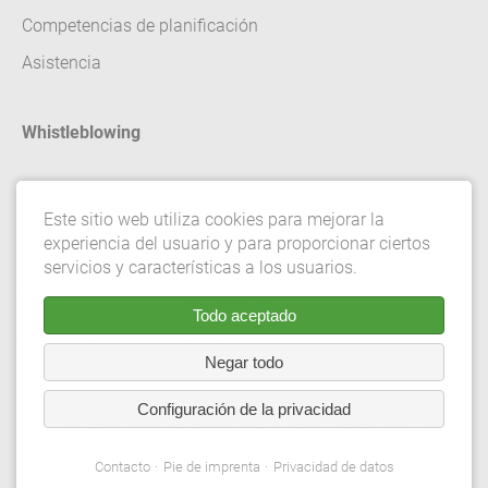
Competencias de planificación
Asistencia
Whistleblowing
Contacto
Este sitio web utiliza cookies para mejorar la
Pie de imprenta
experiencia del usuario y para proporcionar ciertos
Privacidad de datos
servicios y características a los usuarios.
Términos y condiciones generales
Todo aceptado
Configuración de privacidad
Negar todo
Configuración de la privacidad
© 2026 Gebrüder Meiser GmbH. Quedan reservados todos
los derechos.
Contacto
Pie de imprenta
Privacidad de datos