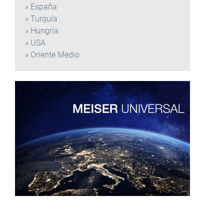
España
Turquía
Hungría
USA
Oriente Medio