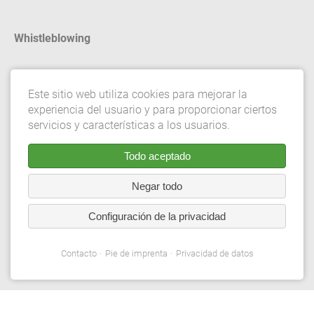
Whistleblowing
Contacto
Este sitio web utiliza cookies para mejorar la
Pie de imprenta
experiencia del usuario y para proporcionar ciertos
Privacidad de datos
servicios y características a los usuarios.
Términos y condiciones generales
Todo aceptado
Configuración de privacidad
Negar todo
Configuración de la privacidad
© 2026 Gebrüder Meiser GmbH. Quedan reservados todos
los derechos.
Contacto
Pie de imprenta
Privacidad de datos