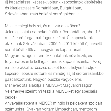
új kapacitással képesek voltunk kapcsolatok kiépítésére
és kiterjesztésére Romániában, Bulgáriában,
Szlovéniában, más balkáni országokban is.
Mi a jelenlegi helyzet, és mit vár a jövőben?
Jelenleg saját csarnokot építünk Romániában, ahol 1,5
millió euró forgalmat fogunk elérni. Új kapcsolatok
alakulnak Szlovákiában. 2006 és 2011 között új préselő
sorral bővítettük a rácsgyártás kapacitásait
Magyarországon. Termékkínálatunk növekszik, és
folyamatosan ki kell igazítanunk kapacitásainkat. Az új
rendszerekkel az összes rácsot fedett helyen tároljuk.
Lépésről lépésre nőttünk és mindig saját erőforrásainkból
gazdálkodtunk. Nagyon büszke vagyok erre.
Már évek óta alakítja a MEISER-t Magyarországon.
Véleménye szerint mi teszi a MEISER-et egy speciális
céggé?
Anyavállalatként a MEISER mindig is példaként szolgált
számunkra. Gyakran voltam Limbachban, mentorom