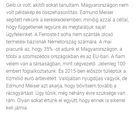
Geib úr volt, akitől sokat tanultam. Magyarországon nem
volt példakép és összehasonlítás. Edmund Meiser
segített nekünk a kereskedelemben, mindig azzal a céllal,
hogy függetlenek legyünk és megtaláljuk saját
ügyfeleinket. A Ferroste-t soha nem szánták olcsó
termelési bázisnak Németország számára. A mai
piacunk az, hogy 35% -ot adunk el Magyarországon, a
többi a szomszédos országokban és az EU-ban. A fiam
velem van a társaságban, mint cégvezető. Jelenleg 100
embert foglalkoztatunk. És 2015-ben először túlléptük a
tízmillió euró árbevételt. Valójában nyugdíjas vagyok, de
Edmund Meiser azt akarja, hogy bővítsem tovább a
rácsgyártást. Úgy tűnik, még néhány évre szüksége van
rám. Olyan sokat értünk el együtt, hogy ennek is sikerrel
kell járnia.