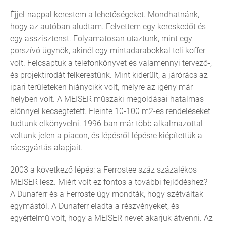
Éjjel-nappal kerestem a lehetőségeket. Mondhatnánk,
hogy az autóban aludtam. Felvettem egy kereskedőt és
egy asszisztenst. Folyamatosan utaztunk, mint egy
porszívó ügynök, akinél egy mintadarabokkal teli koffer
volt. Felcsaptuk a telefonkönyvet és valamennyi tervező-,
és projektirodát felkerestünk. Mint kiderült, a járórács az
ipari területeken hiánycikk volt, melyre az igény már
helyben volt. A MEISER műszaki megoldásai hatalmas
előnnyel kecsegtetett. Eleinte 10-100 m2-es rendeléseket
tudtunk elkönyvelni. 1996-ban már több alkalmazottal
voltunk jelen a piacon, és lépésről-lépésre kiépítettük a
rácsgyártás alapjait.
2003 a következő lépés: a Ferrostee száz százalékos
MEISER lesz. Miért volt ez fontos a további fejlődéshez?
A Dunaferr és a Ferroste úgy mondták, hogy szétváltak
egymástól. A Dunaferr eladta a részvényeket, és
egyértelmű volt, hogy a MEISER nevet akarjuk átvenni. Az