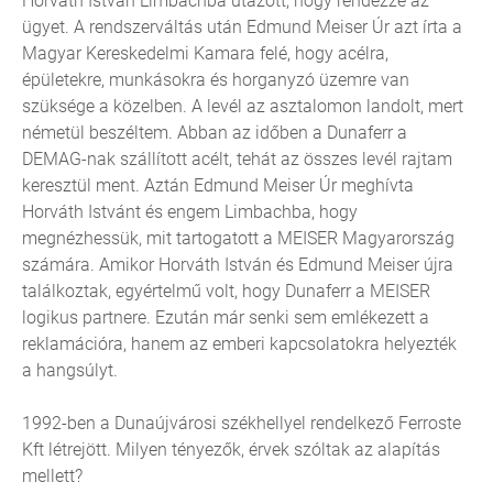
Horváth István Limbachba utazott, hogy rendezze az
ügyet. A rendszerváltás után Edmund Meiser Úr azt írta a
Magyar Kereskedelmi Kamara felé, hogy acélra,
épületekre, munkásokra és horganyzó üzemre van
szüksége a közelben. A levél az asztalomon landolt, mert
németül beszéltem. Abban az időben a Dunaferr a
DEMAG-nak szállított acélt, tehát az összes levél rajtam
keresztül ment. Aztán Edmund Meiser Úr meghívta
Horváth Istvánt és engem Limbachba, hogy
megnézhessük, mit tartogatott a MEISER Magyarország
számára. Amikor Horváth István és Edmund Meiser újra
találkoztak, egyértelmű volt, hogy Dunaferr a MEISER
logikus partnere. Ezután már senki sem emlékezett a
reklamációra, hanem az emberi kapcsolatokra helyezték
a hangsúlyt.
1992-ben a Dunaújvárosi székhellyel rendelkező Ferroste
Kft létrejött. Milyen tényezők, érvek szóltak az alapítás
mellett?