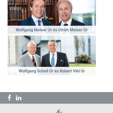
Wolfgang Meiser Ùr és Ulrich Meiser Úr
Wolfgang Schell Úr és Robert Vièl Úr