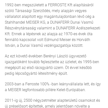
1992-ben megszületett a FERROSTE Kft alapításáról
szóló Társasági Szerződés, mely alapján vegyes
vállalatot alapított egy magántulajdonban lévő cég a
Stahlhandel MEISER KG, a DUNAFERR Dunai Vasmű
Részvénytársaság valamint a DUNAFERR Acélszerkezeti
Kft. Ennek a lépésnek az alapja az 1970-es évek óta
fennálló kapcsolat volt Edmund Meiser és Horváth
István, a Dunai Vasmű vezérigazgatója között.
Az ezt követő években Berényi László ügyvezető
igazgatóként tovább fejlesztette az üzletet, és 1995-ben
megépült az első rácsgyártó üzem. Öt évvel később
pedig lépcsőgyártó létesítmény épült.
2003-ban a Ferroste 100% -ban leányvállalata lett, és így
a MEISER legfontosabb pillére Kelet-Európában.
2011-ig új, 2500 négyzetméter alapterületű csarnokot és
új préselősort építettek, amely jelentősen növelte a