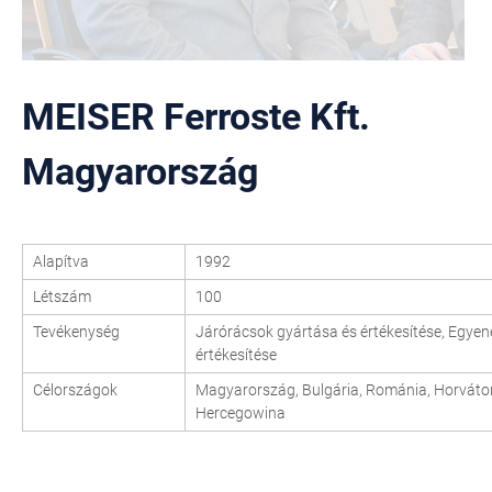
MEISER Ferroste Kft.
Magyarország
Alapítva
1992
Létszám
100
Tevékenység
Járórácsok gyártása és értékesítése, Egyen
értékesítése
Célországok
Magyarország, Bulgária, Románia, Horvátor
Hercegowina