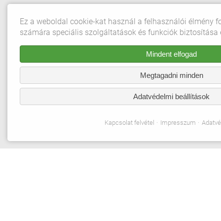
Kapcsolat felvétel
Ez a weboldal cookie-kat használ a felhasználói élmény f
Impresszum
számára speciális szolgáltatások és funkciók biztosítása
Adatvédelem
Mindent elfogad
Aszf
Megtagadni minden
Adatvédelmi beállítások
Adatvédelmi beállítások
© 2026 Gebrüder Meiser GmbH. Minden jog fenntartva.
Kapcsolat felvétel
Impresszum
Adatv