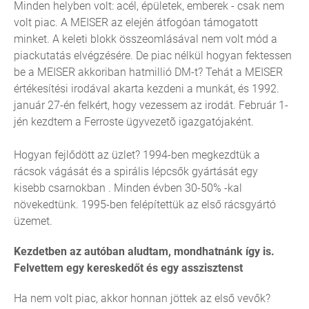
Minden helyben volt: acél, épületek, emberek - csak nem
volt piac. A MEISER az elején átfogóan támogatott
minket. A keleti blokk összeomlásával nem volt mód a
piackutatás elvégzésére. De piac nélkül hogyan fektessen
be a MEISER akkoriban hatmillió DM-t? Tehát a MEISER
értékesítési irodával akarta kezdeni a munkát, és 1992.
január 27-én felkért, hogy vezessem az irodát. Február 1-
jén kezdtem a Ferroste ügyvezetõ igazgatójaként.
Hogyan fejlődött az üzlet? 1994-ben megkezdtük a
rácsok vágását és a spirális lépcsők gyártását egy
kisebb csarnokban . Minden évben 30-50% -kal
növekedtünk. 1995-ben felépítettük az első rácsgyártó
üzemet.
Kezdetben az autóban aludtam, mondhatnánk így is.
Felvettem egy kereskedőt és egy asszisztenst
Ha nem volt piac, akkor honnan jöttek az első vevők?