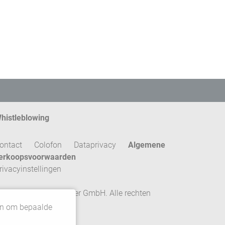
histleblowing
ontact
Colofon
Dataprivacy
Algemene
erkoopsvoorwaarden
rivacyinstellingen
 2026 Gebrüder Meiser GmbH. Alle rechten
oorbehouden.
 en om bepaalde