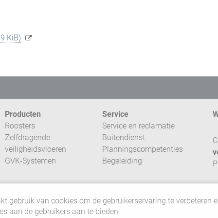
.9 KiB)
Producten
Service
W
Roosters
Service en reclamatie
Zelfdragende
Buitendienst
C
veiligheidsvloeren
Planningscompetenties
v
GVK-Systemen
Begeleiding
P
©
v
t gebruik van cookies om de gebruikerservaring te verbeteren
ies aan de gebruikers aan te bieden.