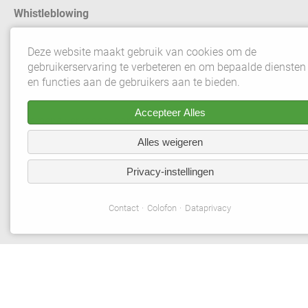
Whistleblowing
Contact
Deze website maakt gebruik van cookies om de
gebruikerservaring te verbeteren en om bepaalde diensten
Colofon
en functies aan de gebruikers aan te bieden.
Dataprivacy
Accepteer Alles
Algemene verkoopsvoorwaarden
Alles weigeren
Privacyinstellingen
Privacy-instellingen
© 2026 Gebrüder Meiser GmbH. Alle rechten voorbehouden.
Contact
Colofon
Dataprivacy