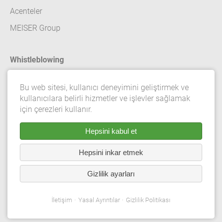
Acenteler
MEISER Group
Whistleblowing
İletişim
Bu web sitesi, kullanıcı deneyimini geliştirmek ve
kullanıcılara belirli hizmetler ve işlevler sağlamak
Yasal Ayrıntılar
için çerezleri kullanır.
Gizlilik Politikası
Hepsini kabul et
Genel şartlar ve koşullar
Hepsini inkar etmek
Gizlilik ayarları
Gizlilik ayarları
© 2026 Gebrüder Meiser GmbH. Her hakkı saklıdır.
İletişim
Yasal Ayrıntılar
Gizlilik Politikası