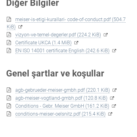
Diğer Bilgiler
meiser-is-etigi-kurallari- code-of-conduct.pdf
(504.7
KiB)
vizyon-ve-temel-degerler.pdf
(224.2 KiB)
Certificate UKCA
(1.4 MiB)
EN ISO 14001 certificate English
(242.6 KiB)
Genel şartlar ve koşullar
agb-gebrueder-meiser-gmbh.pdf
(220.1 KiB)
agb-meiser-vogtland-gmbh.pdf
(120.8 KiB)
Conditions - Gebr. Meiser GmbH
(161.2 KiB)
conditions-meiser-oelsnitz.pdf
(215.4 KiB)