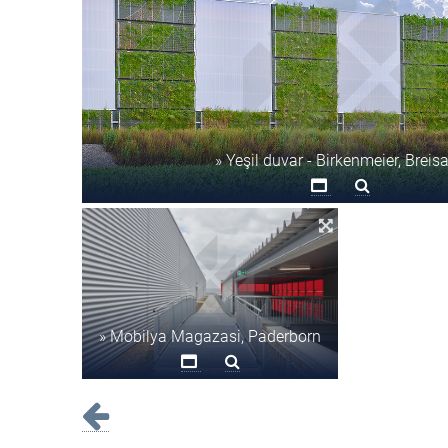
» Yeşil duvar - Birkenmeier, Breis
» Mobilya Magazasi, Paderborn