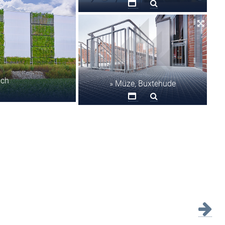
ach
» Müze, Buxtehude