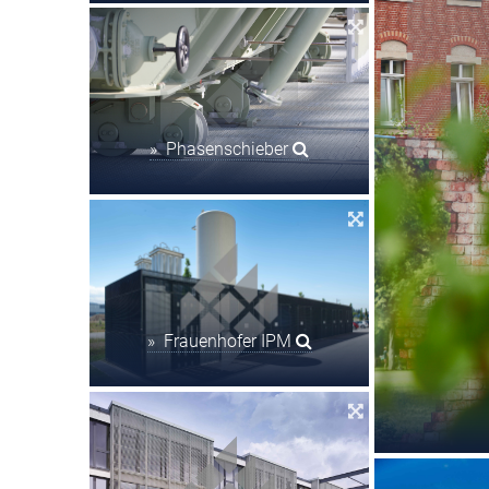
» Phasenschieber
» Frauenhofer IPM