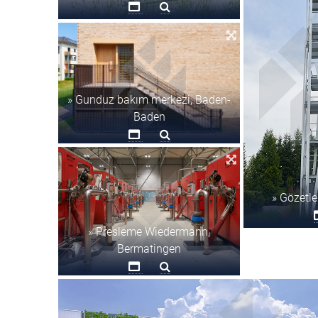
» Gunduz bakım merkezi, Baden-
Baden
» Gözetle
» Presleme Wiedermann,
Bermatingen