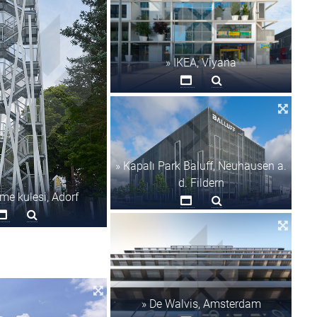
» IKEA, Viyana
» Kapalı Park Baluff, Neuhausen a.
d. Fildern
me kulesi, Adorf
» De Walvis, Amsterdam