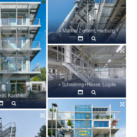
» Märker Zement, Harburg
» Schwering+Hasse, Lügde
okul, Karsfeld