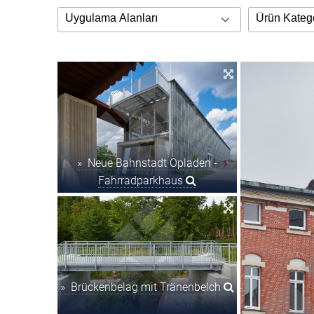
» Neue Bahnstadt Opladen -
Fahrradparkhaus
» Brückenbelag mit Tränenbelch