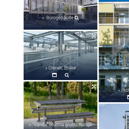
» Bürogebäude
» Olenex, Brake
» ilk
» “Vanda” oturma grubu, Runge