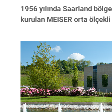
1956 yılında Saarland bölg
kurulan MEISER orta öl
ç
ekli