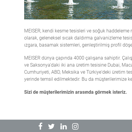
MEISER, kendi kesme tesisleri ve soğuk haddeleme me
olarak, geleneksel sıcak daldırma galvanizleme tesisi
ızgara, basamak sistemleri, genleştirilmiş profil döşe
MEISER dünya çapında 4000 çalışana sahiptir. Çalış
ve Saksonya'daki iki ana üretim tesisine Dubai, Maca
Cumhuriyeti, ABD, Meksika ve Türkiye'deki üretim t
yerinde temsil edilmektedir. Bu da müşterilerimize k
Sizi de müşterilerimizin arasında görmek isteriz.