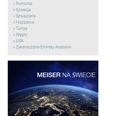
Rumunia
Szwecja
Szwajcaria
Hiszpania
Turcja
Węgry
USA
Zjednoczone Emiraty Arabskie