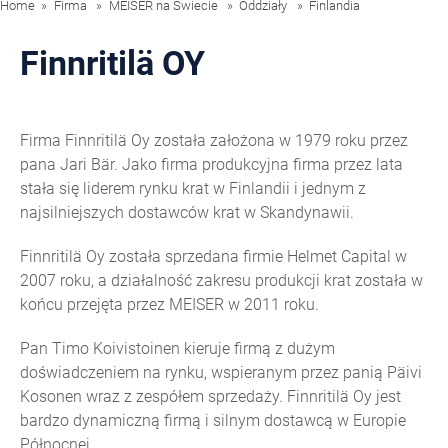
Home
Firma
MEISER na Świecie
Oddziały
Finlandia
Finnritilä OY
Firma Finnritilä Oy została założona w 1979 roku przez
pana Jari Bär. Jako firma produkcyjna firma przez lata
stała się liderem rynku krat w Finlandii i jednym z
najsilniejszych dostawców krat w Skandynawii.
Finnritilä Oy została sprzedana firmie Helmet Capital w
2007 roku, a działalność zakresu produkcji krat została w
końcu przejęta przez MEISER w 2011 roku.
Pan Timo Koivistoinen kieruje firmą z dużym
doświadczeniem na rynku, wspieranym przez panią Päivi
Kosonen wraz z zespółem sprzedaży. Finnritilä Oy jest
bardzo dynamiczną firmą i silnym dostawcą w Europie
Północnej.