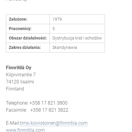
Założone:
1979
Pracownicy:
5
Obszar działalności:
Dystrybucja krat i schodów
Zakres działania:
Skandynawia
Finnritilä Oy
Kilpivirrantie 7
74120 Iisalmi
Finnland
Telephone: +358 17 821 3800
Facsimile: +358 17 821 3822
E-Mail:
timo.koivistoinen@finnritila.com
www.finnritila.com