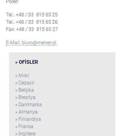
Polen
Tel.: +48 / 33 815 65 25
Tel.: +48 / 33 815 65 26
Fax: +48 / 33 815 65 27
E-Mail: biuro@meiser.pl
OFISLER
Mısır
Cezayir
Belçika
Brezilya
Danimarka
Almanya
Finlandiya
Fransa
İngiltere