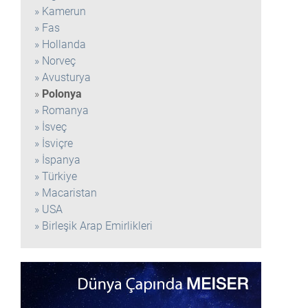
Kamerun
Fas
Hollanda
Norveç
Avusturya
Polonya
Romanya
İsveç
İsviçre
İspanya
Türkiye
Macaristan
USA
Birleşik Arap Emirlikleri