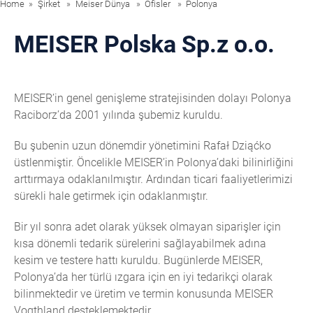
Home
Şirket
Meiser Dünya
Ofisler
Polonya
MEISER Polska Sp.z o.o.
MEISER’in genel genişleme stratejisinden dolayı Polonya
Raciborz’da 2001 yılında şubemiz kuruldu.
Bu şubenin uzun dönemdir yönetimini Rafał Dziąćko
üstlenmiştir. Öncelikle MEISER’in Polonya’daki bilinirliğini
arttırmaya odaklanılmıştır. Ardından ticari faaliyetlerimizi
sürekli hale getirmek için odaklanmıştır.
Bir yıl sonra adet olarak yüksek olmayan siparişler için
kısa dönemli tedarik sürelerini sağlayabilmek adına
kesim ve testere hattı kuruldu. Bugünlerde MEISER,
Polonya’da her türlü ızgara için en iyi tedarikçi olarak
bilinmektedir ve üretim ve termin konusunda MEISER
Vogthland desteklemektedir.