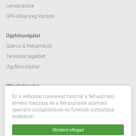
Lemezrácsok
GFK-Műanyag Rácsok
Ügyfélszolgálat
Szerviz & Reklamáció
Tervezési segédlet
Ügyfélszolgálat
Whistleblowing
Ez a weboldal cookie-kat használ a felhasználói
Kapcsolat felvétel
élmény fokozása és a felhasználók számára
speciális szolgáltatások és funkciók biztosítása
Impresszum
érdekében.
Adatvédelem
Mindent elfogad
Aszf