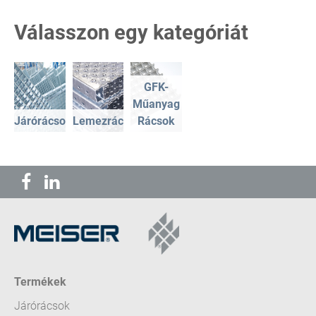
Válasszon egy kategóriát
GFK-
Műanyag
Járórácsok
Lemezrácsok
Rácsok
Termékek
Járórácsok