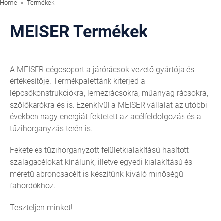
Home
Termékek
MEISER Termékek
A MEISER cégcsoport a járórácsok vezető gyártója és
értékesítője. Termékpalettánk kiterjed a
lépcsőkonstrukciókra, lemezrácsokra, műanyag rácsokra,
szőlőkarókra és is. Ezenkívül a MEISER vállalat az utóbbi
években nagy energiát fektetett az acélfeldolgozás és a
tűzihorganyzás terén is.
Fekete és tűzihorganyzott felületkialakítású hasított
szalagacélokat kínálunk, illetve egyedi kialakítású és
méretű abroncsacélt is készítünk kiváló minőségű
fahordókhoz.
Teszteljen minket!