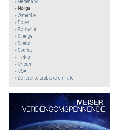
Nederland
Norge
Østerrike
Polen
Romania
Sverige
Sveits
Spania
Tyrkia
Ungarn
USA
De forente arabiske emirater